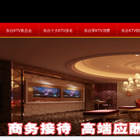
东台KTV夜总会
东台十大KTV排名
东台荤KTV消费
东台KTV