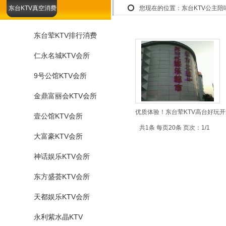
东台KTV真空消费
您现在的位置：
东台KTV公主陪
东台荤KTV排行消费
仁永名城KTV会所
9号公馆KTV会所
金鼎富丽会KTV会所
优质体验！东台荤KTV高台好玩开
壹公馆KTV会所
共1条 每页20条 页次：1/1
大富豪KTV会所
神话娱乐KTV会所
东方盛荟KTV会所
天都娱乐KTV会所
永利紫水晶KTV